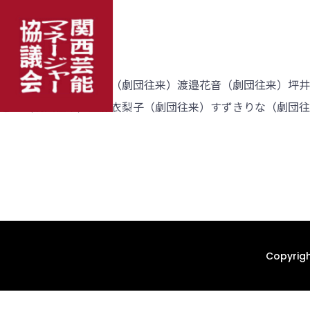
（劇団往来）丸山凛桜（劇団往来）渡邉花音（劇団往来）坪井愛
どか（劇団往来）工藤衣梨子（劇団往来）すずきりな（劇団往
Copyrigh