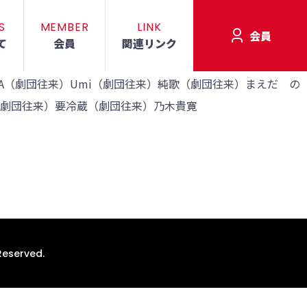
S
MEMBER
LINK
会員
て
会員
関連リンク
A（劇団往来）Umi（劇団往来）純歌（劇団往来）まえだ の
劇団往来）要冷蔵（劇団往来）乃木貴寛
Reserved.